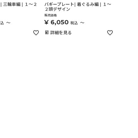
 三輪車編 | １～２
バギープレート| 着ぐるみ編 | １～
２頭デザイン
販売価格
¥
6,050
〜
〜
税込
税込
詳細を見る