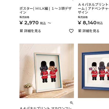
Ａ４パネルプリント
ポスター| MILK編 | １～３頭デザ
ーム | アドベンチャ
イン
ザイン
販売価格
販売価格
¥
2,970
¥
8,140
〜
税込
税込
詳細を見る
詳細を見る
Ａ４パネルプリント マカロンフレ