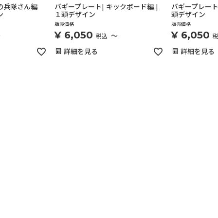
ンの兵隊さん編
バギープレート| キックボード編 |
バギープレート|
ン
１頭デザイン
頭デザイン
販売価格
販売価格
¥
6,050
¥
6,050
〜
〜
税込
詳細を見る
詳細を見る