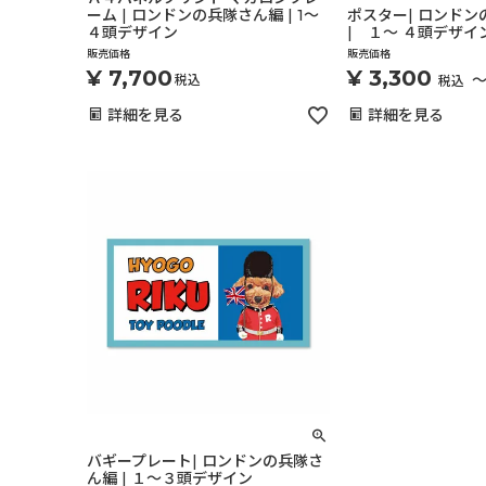
ーム | ロンドンの兵隊さん編 | 1～
ポスター| ロンド
４頭デザイン
| １～ ４頭デザイ
販売価格
販売価格
¥
7,700
¥
3,300
税込
税込
詳細を見る
詳細を見る
バギープレート| ロンドンの兵隊さ
ん編 | １～３頭デザイン