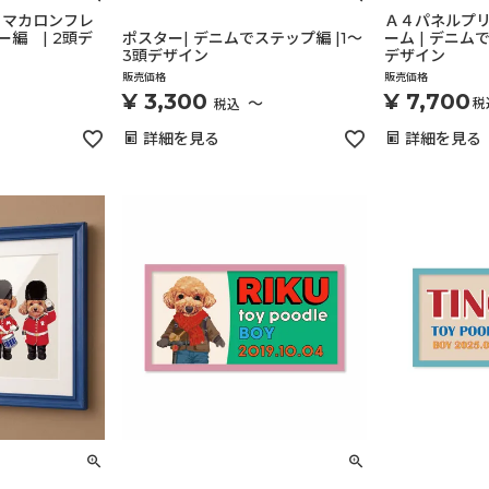
 マカロンフレ
Ａ４パネルプリ
ー編 | 2頭デ
ポスター| デニムでステップ編 |1～
ーム | デニムで
3頭デザイン
デザイン
販売価格
販売価格
¥
3,300
¥
7,700
〜
税
税込
詳細を見る
詳細を見る