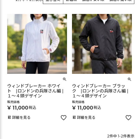
ウィンドブレーカー ホワイ
ウィンドブレーカー ブラッ
ト |ロンドンの兵隊さん編 |
ク |ロンドンの兵隊さん編 |
１～４頭デザイン
１～４頭デザイン
販売価格
販売価格
¥
11,000
¥
11,000
税込
税込
詳細を見る
詳細を見る
2
件中
1
-
2
件表示