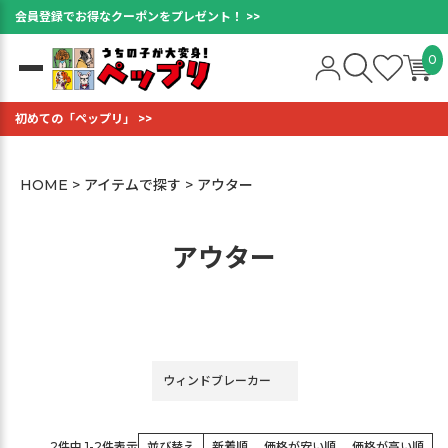
会員登録でお得なクーポンをプレゼント！ >>
0
初めての「ペップリ」 >>
HOME
アイテムで探す
アウター
アウター
ウィンドブレーカー
2
件中
1
-
2
件表示
並び替え
新着順
価格が安い順
価格が高い順