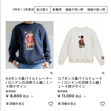
2
件中
1
-
2
件表示
並び替え
新着順
価格が安い順
価格が高い順
8.8オンス裏パイルトレーナー
12.7オンス裏パイルトレーナ
| ロンドンの兵隊さん編 | １～
ー | ロンドンの兵隊さん編 |
４頭デザイン
１～４頭デザイン
販売価格
販売価格
¥
8,800
¥
11,000
税込
〜
税込
〜
詳細を見る
詳細を見る