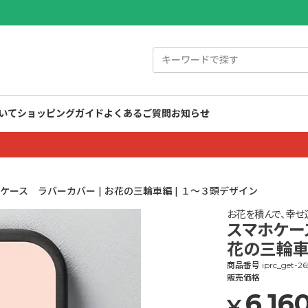
いて
ショッピングガイド
よくあるご質問
お知らせ
ケース ラバーカバー | お花の三輪車編 | １～３頭デザイン
お花を積んで、幸せ
スマホケー
花の三輪車
商品番号
iprc_get-26
販売価格
6,16
¥