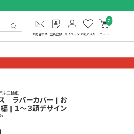
0
お問合わせ
会員登録
マイページ
お気に入り
カート
運ぶ三輪車
ス ラバーカバー | お
編 | １～３頭デザイン
5a
0