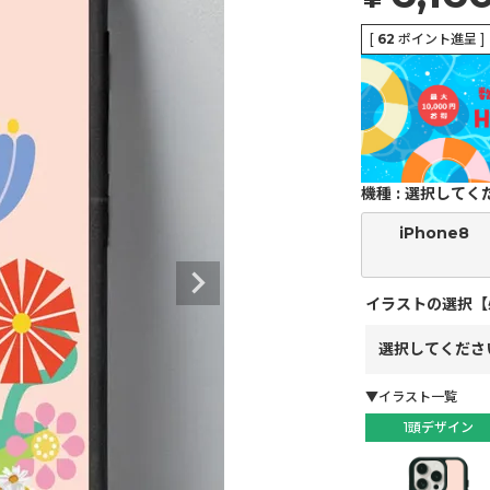
[
62
ポイント進呈 ]
機種
選択してく
iPhone8
イラストの選択【
▼イラスト一覧
1頭デザイン