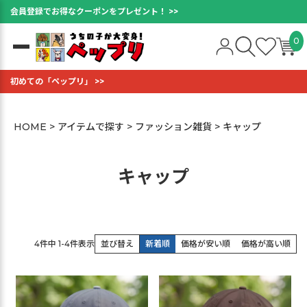
会員登録でお得なクーポンをプレゼント！ >>
0
初めての「ペップリ」 >>
HOME
アイテムで探す
ファッション雑貨
キャップ
キャップ
4
件中
1
-
4
件表示
並び替え
新着順
価格が安い順
価格が高い順